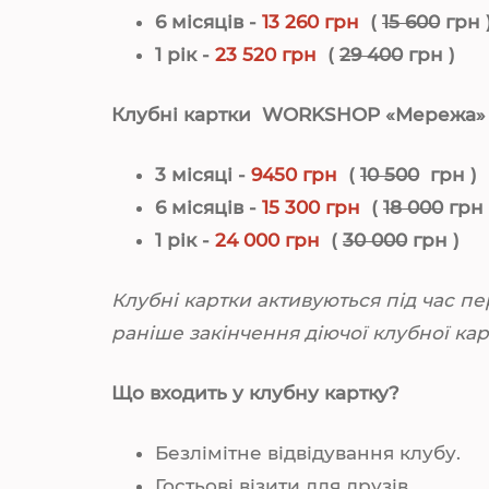
6 місяців -
13 260 грн
(
15 600
грн 
1 рік -
23 520 грн
(
29 400
грн )
Клубні картки
WORKSHOP
«Мережа
3 місяці -
9450 грн
(
10 500
грн )
6 місяців -
15 300 грн
(
18 000
грн
1 рік -
24 000 грн
(
30 000
грн )
Клубні картки активуються під час пе
раніше закінчення діючої клубної кар
Що входить у клубну картку?
Безлімітне відвідування клубу.
Гостьові візити для друзів.