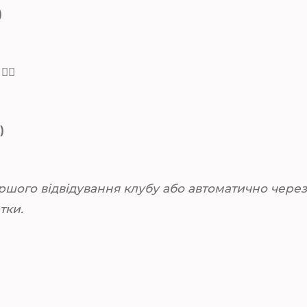
)
»
👇🏼
 )
ршого відвідування клубу або автоматично через 
тки.