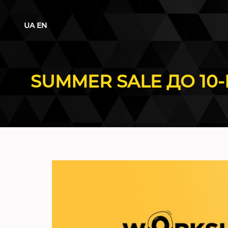
UA
EN
SUMMER SALE ДО 10