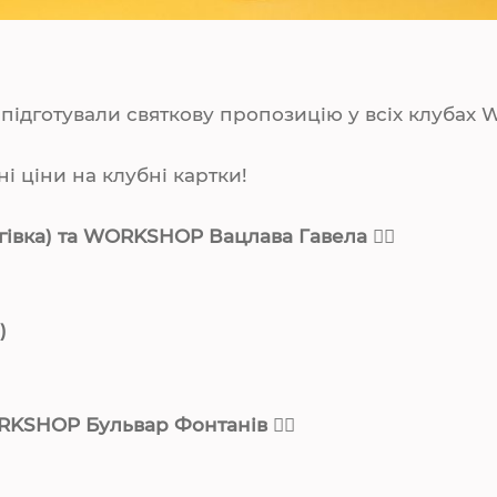
підготували святкову пропозицію у всіх клубах
ні ціни на клубні картки!
івка) та
WORKSHOP Вацлава Гавела
👇🏼
 )
KSHOP Бульвар Фонтанів 👇🏼