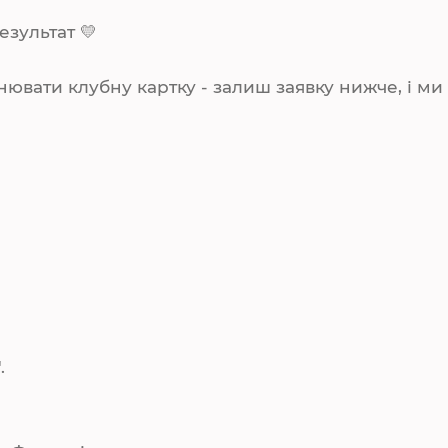
зультат 💛
вати клубну картку - залиш заявку нижче, і ми 
.