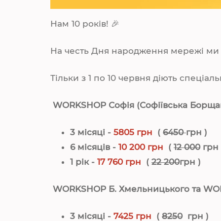
Нам 10 років! 🎉
На честь Дня народження мережі ми 
Тільки з 1 по 10 червня діють спеціаль
WORKSHOP Софія (Софіївська Борщаг
3 місяці -
5805 грн
(
6450
грн )
6 місяців -
10 200 грн
(
12 000
грн
1 рік -
17 760 грн
(
22 200
грн )
WORKSHOP Б. Хмельницького та
WOR
3 місяці -
7425 грн
(
8250
грн )