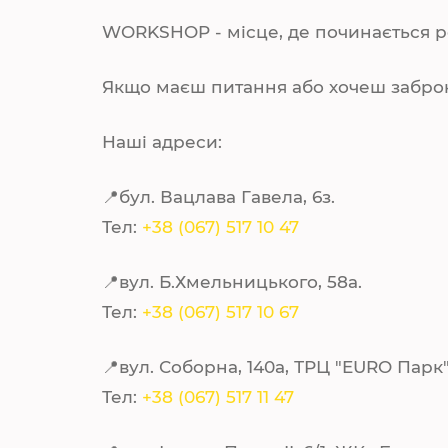
WORKSHOP - місце, де починається ре
Якщо маєш питання або хочеш заброню
Наші адреси:
📍бул. Вацлава Гавела, 6з.
Тел:
+38 (067) 517 10 47
📍вул. Б.Хмельницького, 58а.
Тел:
+38 (067) 517 10 67
📍вул. Соборна, 140а, ТРЦ "EURO Парк"
Тел:
+38 (067) 517 11 47